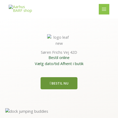
Gå
til
indholdet
Søren Frichs Vej 42D
Bestil online
Vælg dato/tid Afhent i butik
BESTIL NU