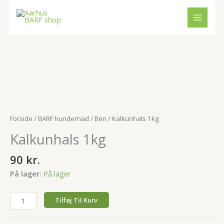
Gå
til
indholdet
Kalkunhals
1kg
antal
Forside
/
BARF hundemad
/
Ben
/ Kalkunhals 1kg
Kalkunhals 1kg
90
kr.
På lager:
På lager
Tilføj Til Kurv