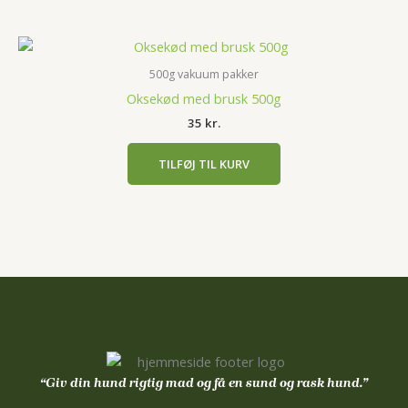
500g vakuum pakker
Oksekød med brusk 500g
35
kr.
TILFØJ TIL KURV
“Giv din hund rigtig mad og få en sund og rask hund.”