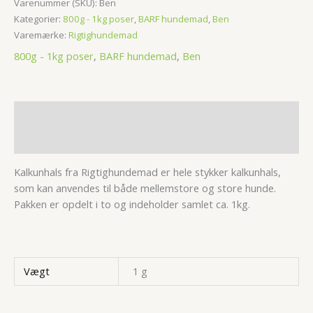
Varenummer (SKU):
Ben
Kategorier:
800g - 1kg poser
,
BARF hundemad
,
Ben
Varemærke:
Rigtighundemad
800g - 1kg poser
,
BARF hundemad
,
Ben
Beskrivelse
Yderligere information
Kalkunhals fra Rigtighundemad er hele stykker kalkunhals,
som kan anvendes til både mellemstore og store hunde.
Pakken er opdelt i to og indeholder samlet ca. 1kg.
Vægt
1 g