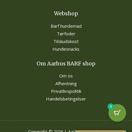
Webshop
Barf hundemad
Tørfoder
Tilskudskost
Hundesnacks
Om Aarhus BARF shop
Om os
Afhentning
Privatlivspolitik
Handelsbetingelser
0
Copyright © 2026 | Aarhus BARF shop