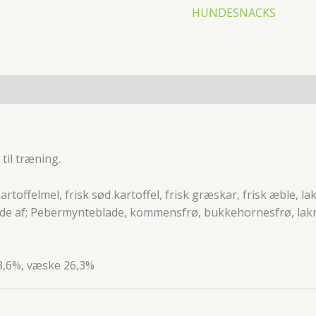
HUNDESNACKS
til træning.
ffelmel, frisk sød kartoffel, frisk græskar, frisk æble, laks
de af; Pebermynteblade, kommensfrø, bukkehornesfrø, lakri
 3,6%, væske 26,3%