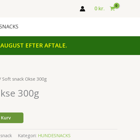
0
kr.
SNACKS
 AUGUST EFTER AFTALE.
/ Soft snack Okse 300g
Okse 300g
l Kurv
snack
Kategori:
HUNDESNACKS