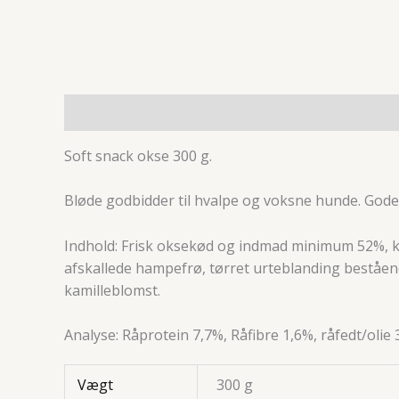
Beskrivelse
Yderligere information
Soft snack okse 300 g.
Bløde godbidder til hvalpe og voksne hunde. Gode 
Indhold: Frisk oksekød og indmad minimum 52%, karto
afskallede hampefrø, tørret urteblanding beståen
kamilleblomst.
Analyse: Råprotein 7,7%, Råfibre 1,6%, råfedt/olie
Vægt
300 g