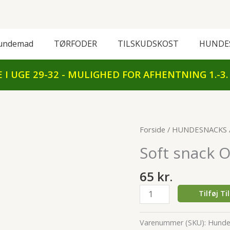
undemad
TØRFODER
TILSKUDSKOST
HUNDE
I UGE 29-32 - MULIGHED FOR AFHENTNING 1.-3.
Soft
Forside
/
HUNDESNACKS
snack
Soft snack 
Okse
300g
65
kr.
antal
Tilføj Ti
Varenummer (SKU):
Hunde